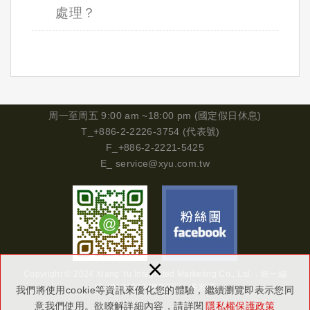
處理？
周一
至周五 9:00 am ~18:00 pm (國定假日休息)
T_+886-2-2226-3754 (代表號)
F_+886-2-2221-5425
E_
service@xyu.com.tw
×
Copyright © 2024 Xiang Yu Integrated Marketing Co., Ltd.．
統一編
號
29134302
網頁設計 : 多米諾
我們將使用cookie等資訊來優化您的體驗，繼續瀏覽即表示您同
意我們使用。欲瞭解詳細內容，請詳閱
隱私權保護政策