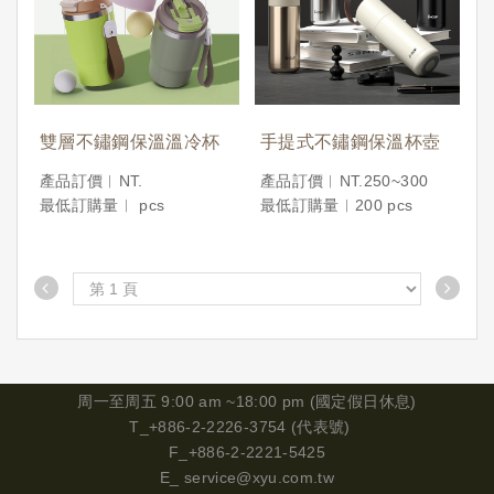
雙層不鏽鋼保溫溫冷杯
手提式不鏽鋼保溫杯壺
產品訂價︱NT.
產品訂價︱NT.250~300
最低訂購量︱ pcs
最低訂購量︱200 pcs
周一
至周五 9:00 am ~18:00 pm (國定假日休息)
T_+886-2-2226-3754 (代表號)
F_+886-2-2221-5425
E_
service@xyu.com.tw