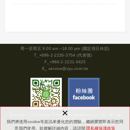
周一
至周五 9:00 am ~18:00 pm (國定假日休息)
T_+886-2-2226-3754 (代表號)
F_+886-2-2221-5425
E_
service@xyu.com.tw
×
Copyright © 2024 Xiang Yu Integrated Marketing Co., Ltd.．
統一編
號
29134302
網頁設計 : 多米諾
我們將使用cookie等資訊來優化您的體驗，繼續瀏覽即表示您同
意我們使用。欲瞭解詳細內容，請詳閱
隱私權保護政策