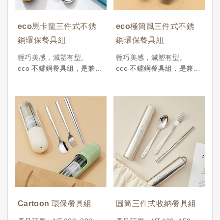
現永續理念，都是一份傳遞
最低訂購量︱300 pcs
用心與責任的好選擇。產品
eco馬卡龍三件式不銹
eco極簡風三件式不銹
訂價︱NT.100~120
鋼環保餐具組
鋼環保餐具組
最低訂購量︱300 pcs
輕巧美感，減塑有型。
輕巧美感，減塑有型。
eco 不鏽鋼餐具組，是兼顧
eco 不鏽鋼餐具組，是兼顧
環保與日常實用的理想選
環保與日常實用的理想選
擇。每組包含湯匙、叉子、
擇。每組包含湯匙、叉子、
餐刀與收納盒，適合放入包
餐刀與收納盒，適合放入包
包隨身攜帶，方便日常外食
包隨身攜帶，方便日常外食
或出差旅行使用。
或出差旅行使用。
不論是作為自用的綠色生活
不論是作為自用的綠色生活
起點，還是作為企業送禮表
起點，還是作為企業送禮表
現永續理念，都是一份傳遞
現永續理念，都是一份傳遞
用心與責任的好選擇。
用心與責任的好選擇。產品
產品訂價︱NT.80~100
訂價︱NT.90~120
最低訂購量︱300 pcs
最低訂購量︱300pcs
Cartoon 環保餐具組
圓筒三件式收納餐具組