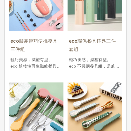
便日常外食或出差旅行使
用。
不論是作為自用的綠色生活
起點，還是作為企業送禮表
現永續理念，都是一份傳遞
用心與責任的好選擇。
eco膠囊輕巧便攜餐具
eco環保餐具筷匙三件
產品訂價︱NT.50~100
三件組
套組
最低訂購量︱500 pcs
輕巧美感，減塑有型。
輕巧美感，減塑有型。
eco 植物性再生纖維餐具組
eco 不鏽鋼餐具組，是兼顧
選用天然植物性纖維壓製而
環保與日常實用的理想選
成，堅固耐用、可自然分
擇。每組包含湯匙、叉子、
解，是兼顧環保與日常實用
餐刀與收納盒，適合放入包
的理想選擇。每組包含湯
包隨身攜帶，方便日常外食
匙、叉子、餐刀與收納盒，
或出差旅行使用。
適合放入包包隨身攜帶，方
不論是作為自用的綠色生活
便日常外食或出差旅行使
起點，還是作為企業送禮表
用。
現永續理念，都是一份傳遞
不論是作為自用的綠色生活
用心與責任的好選擇。產品
起點，還是作為企業送禮表
訂價︱NT.150~200