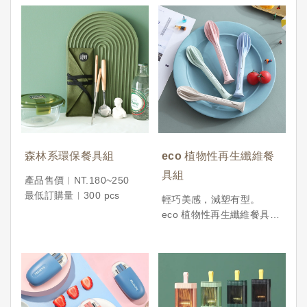
森林系環保餐具組
eco 植物性再生纖維餐
具組
產品售價︱NT.180~250
最低訂購量︱300 pcs
輕巧美感，減塑有型。
eco 植物性再生纖維餐具組
選用天然植物性纖維壓製而
成，堅固耐用、可自然分
解，是兼顧環保與日常實用
的理想選擇。每組包含湯
匙、叉子、餐刀與收納盒，
適合放入包包隨身攜帶，方