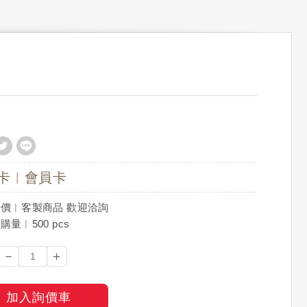
卡︱會員卡
價︱客製商品 歡迎洽詢
量︱500 pcs
－
＋
加入詢價車