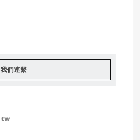
與我們連繫
.tw