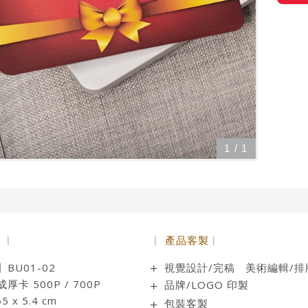
1
/
1
 ︱
︱ 產品客製︱
BU01-02
視覺設計/完稿 美術編輯/排
卡 500P / 700P
品牌/LOGO 印製
 x 5.4 cm
包裝客製