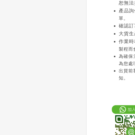
恕無法
產品詢
單。
確認訂
大貨生
作業時
製程而
為確保
為您處
出貨前
知。