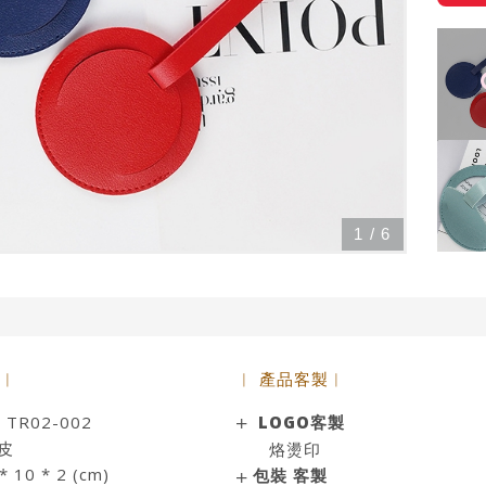
1
/
6
 ︱
︱ 產品客製︱
R02-002
LOGO客製
皮
烙燙印
10 * 2 (cm)
包裝 客製