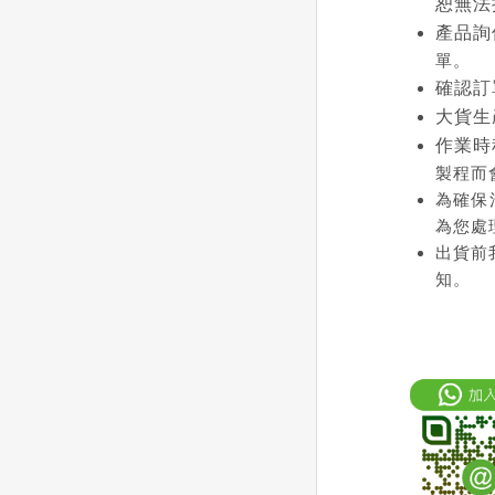
恕無法
產品詢
單。
確認訂
大貨生
作業時
製程而
為確保
為您處
出貨前
知。