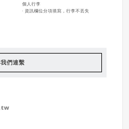
個人行李
· 資訊欄位分項填寫，行李不丟失
與我們連繫
.tw