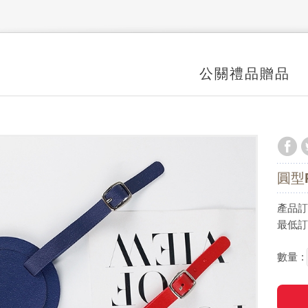
公關禮品贈品
圓型
產品訂價
最低訂購
數量 :