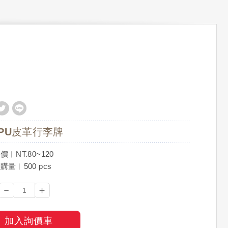
PU皮革行李牌
︱NT.80~120
量︱500 pcs
－
＋
加入詢價車