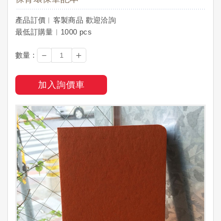
產品訂價︱客製商品 歡迎洽詢
最低訂購量︱1000 pcs
－
＋
數量 :
加入詢價車