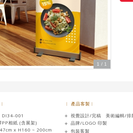
1
/
1
 ︱
︱ 產品客製︱
I34-001
視覺設計/完稿 美術編輯/排
PP相紙 (含展架)
品牌/LOGO 印製
cm x H160 ~ 200cm
包裝客製