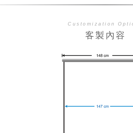
Customization Opti
客製內容