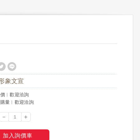
形象文宣
訂價︱歡迎洽詢
訂購量︱歡迎洽詢
－
＋
加入詢價車