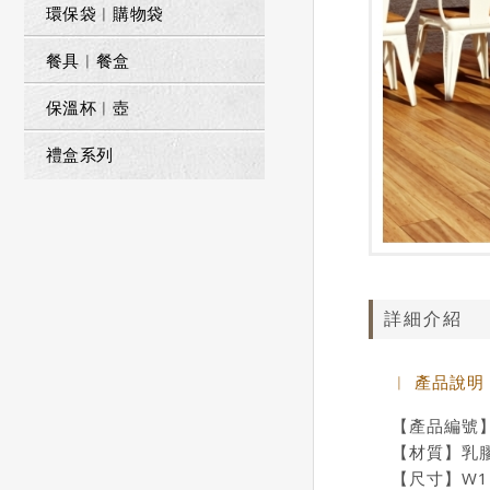
環保袋︱購物袋
餐具︱餐盒
保溫杯︱壺
禮盒系列
詳細介紹
︱ 產品說明
【產品編號】D
【材質】乳膠
【尺寸】W147