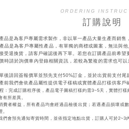
ORDERING INSTRUC
訂購說明
產品是為客戶專屬需求製作，非以單一產品大量生產而銷售
產品是為客戶專屬性產品，有單獨的商標或圖案，無法與他
接受退換貨，請客戶確認後再下單。若您在訂購產品前希望
價時請於詢價車內登錄相關資訊，若較為繁複的需求也可以
單後請回簽報價單並預先支付50%訂金，並於出貨前支付尾
產前我們會依產品屬性提供電子樣稿或實體產品打樣供客戶
程
：完成訂購程序後，產品電子圖稿打樣約需3~5天，實體打樣約1
會有所差異。
消費者權益，所有產品均會經過品檢後出貨；若遇產品損壞或
理。
我們會預先通知寄貨時間，並依指定地點出貨，訂購人可於2~3