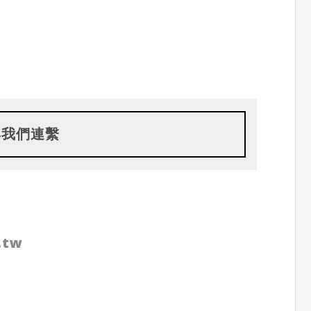
與我們連繫
.tw