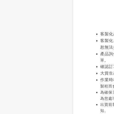
客製化
客製化
恕無法
產品詢
單。
確認訂
大貨生
作業時
製程而
為確保
為您處
出貨前
知。