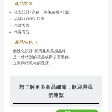
︱ 產品客製︱
視覺設計/完稿 美術編輯/排版
品牌/LOGO 印製
包裝客製
代客寄送
︱ 產品特色 ︱
．個性化設計 實用兼具美感品味。
．是一件特別的禮品或辦公室裝飾。
．企業獨特風格的選擇。
想了解更多商品細節，歡迎與我
們連繫