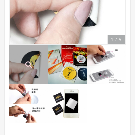
1
/
5