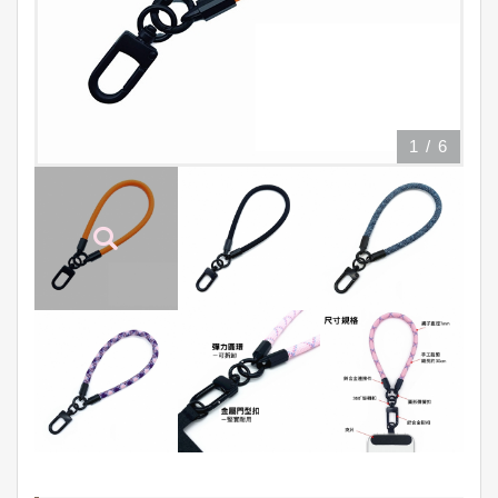
1
/
6