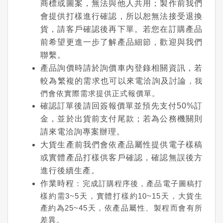
商標或圖案，無法與他人共用；製作前我們
會提供打樣進行確認，所以恕無法接受退換
貨，請客戶確認後再下單。若您在訂購產品
前希望更進一步了解產品細節，歡迎與我們
聯繫。
產品詢價時請於詢價車內登錄相關資訊，若
較為繁複的需求也可以來電洽詢及討論
，我
們會依實際需求提供正式報價單。
確認訂單後請回簽報價單並預先支付50%訂
金，並於出貨前支付尾款；若為公務機關則
請來電洽詢專案辦理。
大貨生產前我們會依產品屬性提供電子樣稿
或實體產品打樣供客戶確認，確認無誤後方
進行後續生產。
作業時程
：完成訂購程序後，產品電子圖稿打
樣約需3~5天，實體打樣約10~15天，大貨生
產約為25~45天，依產品屬性、製程而會有所
差異。