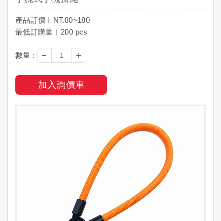
產品訂價︱NT.80~180
最低訂購量︱200 pcs
－
＋
數量 :
加入詢價車