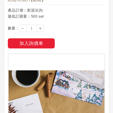
產品訂價︱歡迎洽詢
最低訂購量︱500 set
－
＋
數量 :
加入詢價車