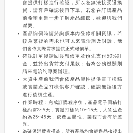
會提供打樣進行確認，所以恕無法接受退換
貨，請客戶確認後再下單。若您在訂購產品
前希望更進一步了解產品細節，歡迎與我們
聯繫。
產品詢價時請於詢價車內登錄相關資訊，若
較為繁複的需求也可以來電洽詢及討論
，我
們會依實際需求提供正式報價單。
確認訂單後請回簽報價單並預先支付50%訂
金，並於出貨前支付尾款；若為公務機關則
請來電洽詢專案辦理。
大貨生產前我們會依產品屬性提供電子樣稿
或實體產品打樣供客戶確認，確認無誤後方
進行後續生產。
作業時程
：完成訂購程序後，產品電子圖稿打
樣約需3~5天，實體打樣約10~15天，大貨生產
約為25~45天，依產品屬性、製程而會有所差
異。
為確保消費者權益，所有產品均會經過品檢後出