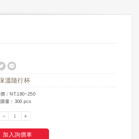
保溫隨行杯
︱NT.180~250
量︱300 pcs
－
＋
加入詢價車