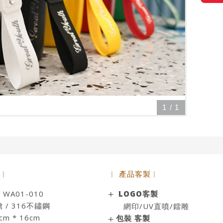
1
/
1
 ︱
︱ 產品客製︱
A01-010
LOGO客製
/ 316不鏽鋼
網印/UV直噴/鐳雕
m * 16cm
包裝 客製