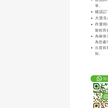
單。
確認訂
大貨生
作業時
製程而
為確保
為您處
出貨前
知。