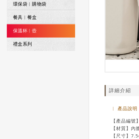
環保袋︱購物袋
餐具︱餐盒
保溫杯︱壺
禮盒系列
詳細介紹
︱ 產品說明
【產品編號】W
【材質】內膽 
【尺寸】7.5c