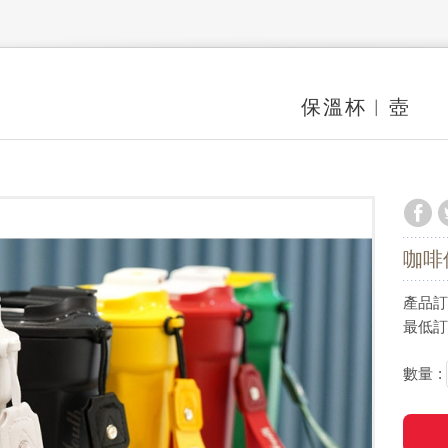
保溫杯︱壺
咖啡
產品訂價
最低訂購
數量 :