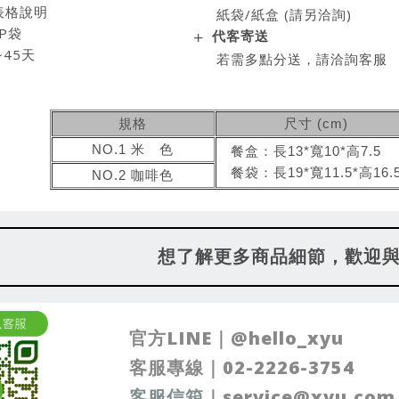
表格說明
紙袋/紙盒 (請另洽詢)
P袋
代客寄送
~45天
若需多點分送，請洽詢客服
規格
尺寸
(cm)
NO.1 米 色
餐盒：長13*寬10*高7.5
餐袋：長19*寬11.5*高16.
NO.2 咖啡色
想了解更多商品細節，歡迎
官方LINE｜
@
hello_xyu
客服專線｜
02-2226-3754
客服信箱
｜
service@xyu.com