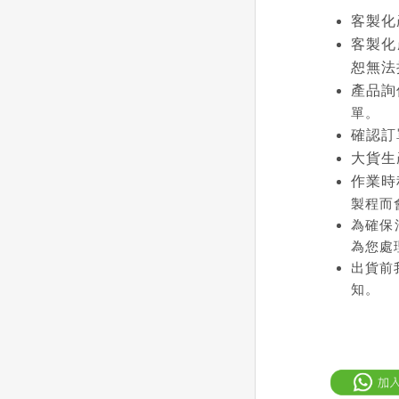
客製化
客製化
恕無法
產品詢
單。
確認訂
大貨生
作業時
製程而
為確保
為您處
出貨前
知。