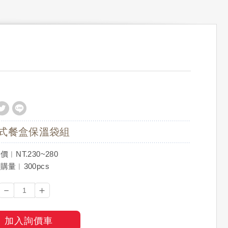
式餐盒保溫袋組
︱NT.230~280
購量︱300pcs
－
＋
加入詢價車