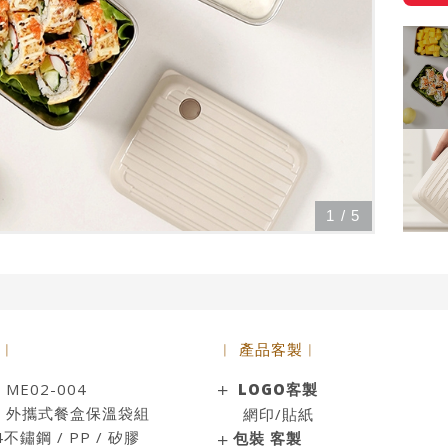
1
/
5
 ︱
︱ 產品客製︱
E02-004
LOGO客製
】外攜式餐盒保溫袋組
網印/貼紙
不鏽鋼 / PP / 矽膠
包裝 客製