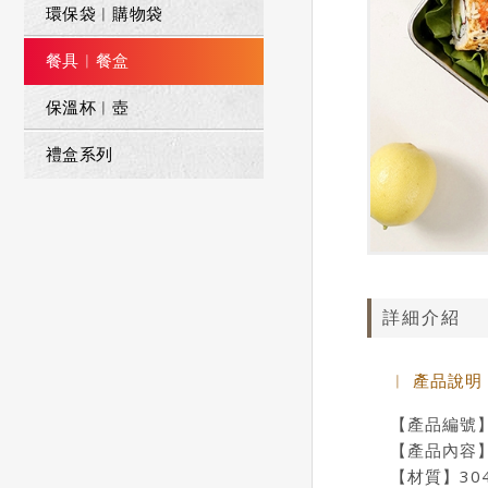
環保袋︱購物袋
餐具︱餐盒
保溫杯︱壺
禮盒系列
詳細介紹
︱ 產品說明
【產品編號】M
【產品內容
【材質】304