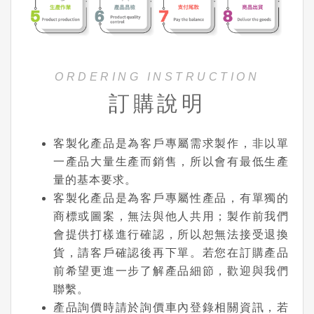
ORDERING INSTRUCTION
訂購說明
客製化產品是為客戶專屬需求製作，非以單
一產品大量生產而銷售，所以會有最低生產
量的基本要求。
客製化產品是為客戶專屬性產品，有單獨的
商標或圖案，無法與他人共用；製作前我們
會提供打樣進行確認，所以恕無法接受退換
貨，請客戶確認後再下單。若您在訂購產品
前希望更進一步了解產品細節，歡迎與我們
聯繫。
產品詢價時請於詢價車內登錄相關資訊，若