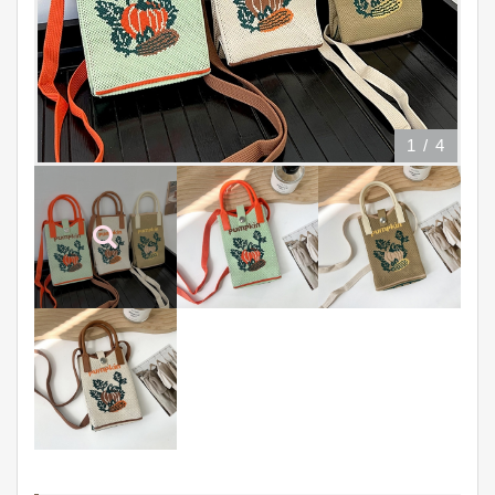
1
/
4