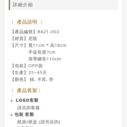
詳細介紹
︱ 產品說明 ︱
【產品編號】BA21-002
【材質】尼龍
【尺寸】寬11cm * 高18cm
手提長度7cm
肩帶總長110cm
【包裝】OPP袋
【生產】25~45天
【顏色】 綠, 卡其, 杏
︱ 產品客製︱
LOGO客製
請洽詢客服
包裝 客製
紙袋/紙盒 (請另洽詢)