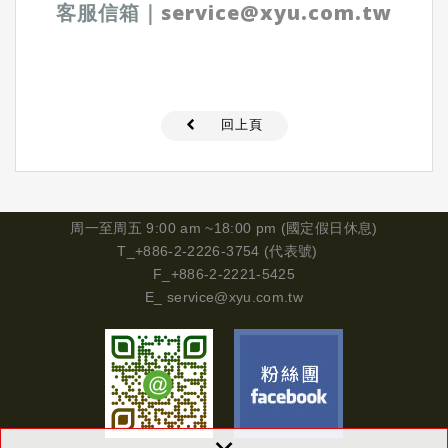
客服信箱
｜
service@xyu.com.tw
回上頁
周一
至周五 9:00 am ~18:00 pm (國定假日休息)
T_+886-2-2226-3754 (代表號)
F_+886-2-2221-5425
E_
service@xyu.com.tw