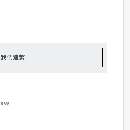
與我們連繫
.tw