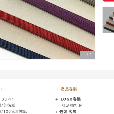
1
/
2
 ︱
︱ 產品客製︱
BU-11
LOGO客製
面/美術紙
請洽詢客服
00克道林紙
包裝 客製