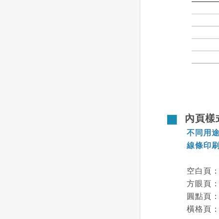
內頁樣
不同用
線條印
空白頁
方眼頁
圓點頁
橫格頁