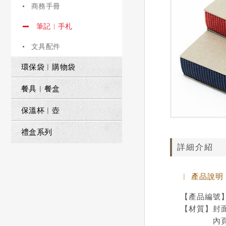
商務手冊
筆記︱手札
文具配件
環保袋︱購物袋
餐具︱餐盒
保溫杯︱壺
禮盒系列
詳細介紹
︱ 產品說明
【產品編號】
【材質】封
內頁/1