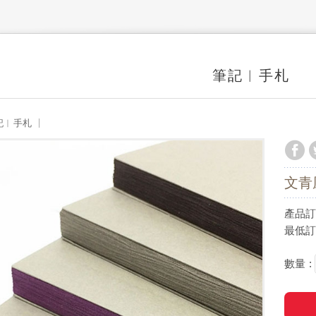
筆記︱手札
記︱手札
文青
產品
最低訂購
數量 :