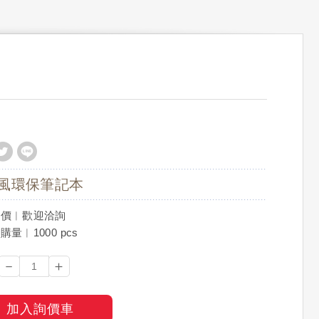
風環保筆記本
訂價︱歡迎洽詢
量︱1000 pcs
－
＋
加入詢價車