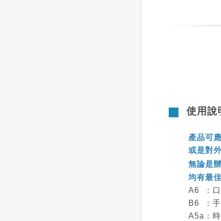
使用
產品可
或是對
無論是辦
均有最
A6 ：
B6 ：
A5a：