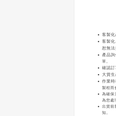
客製化
客製化
恕無法
產品詢
單。
確認訂
大貨生
作業時
製程而
為確保
為您處
出貨前
知。