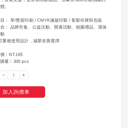
載體。
目： 單/雙面印刷 / CMYK滿版印製 / 客製吊牌與包裝
合： 品牌市集、公益活動、開幕活動、校園禮品、環保
活動
%可重複使用設計，減塑友善選擇
價︱NT.165
量︱300 pcs
－
＋
加入詢價車