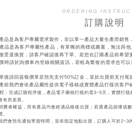
ORDERING INSTRUC
訂購說明
產品是為客戶專屬需求製作，非以單一產品大量生產而銷售
產品是為客戶專屬性產品，有單獨的商標或圖案，無法與他
接受退換貨，請客戶確認後再下單。若您在訂購產品前希望
價時請於詢價車內登錄相關資訊，若較為繁複的需求也可以
單後請回簽報價單並預先支付50%訂金，並於出貨前支付尾
產前我們會依產品屬性提供電子樣稿或實體產品打樣供客戶
程
：完成訂購程序後，產品電子圖稿打樣約需3~5天，實體打樣約1
會有所差異。
消費者權益，所有產品均會經過品檢後出貨；若遇產品損壞或
理。
我們會預先通知寄貨時間，並依指定地點出貨，訂購人可於2~3