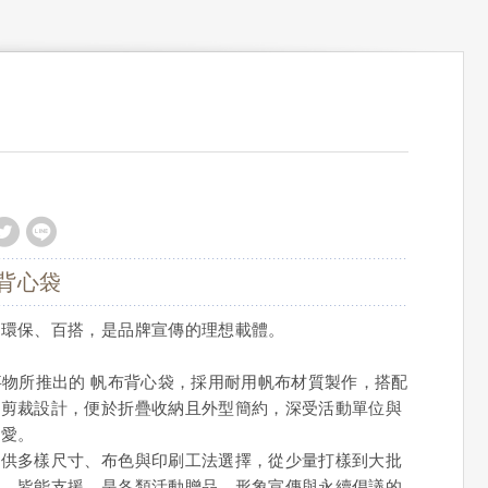
背心袋
、環保、百搭，是品牌宣傳的理想載體。
事物所推出的 帆布背心袋，採用耐用帆布材質製作，搭配
式剪裁設計，便於折疊收納且外型簡約，深受活動單位與
喜愛。
提供多樣尺寸、布色與印刷工法選擇，從少量打樣到大批
製，皆能支援，是各類活動贈品、形象宣傳與永續倡議的