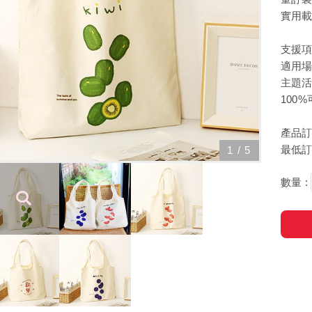
實用
支援項
適用場
主題
100
產品訂
最低訂購
1
/
5
數量 :