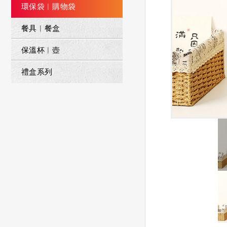
環保袋︱購物袋
餐具︱餐盒
保溫杯︱壺
禮盒系列