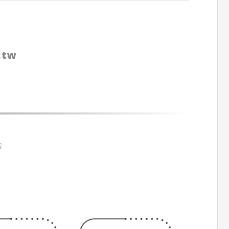
.tw
S