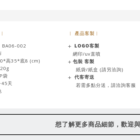
 ︱
︱ 產品客製︱
A06-002
LOGO客製
布
網印/uv直噴
*高35*底8 (cm)
包裝 客製
20g
紙袋/紙盒 (請另洽詢)
P袋
代客寄送
~45天
若需多點分送，請洽詢客服
色
想了解更多商品細節，歡迎