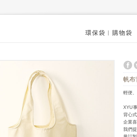
環保袋︱購物袋
帆布
輕便
XYU
背心
企業
我們
量訂