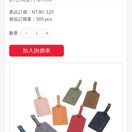
產品訂價︱NT.80~120
最低訂購量︱500 pcs
－
＋
數量 :
加入詢價車