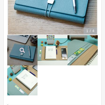
1
/
4