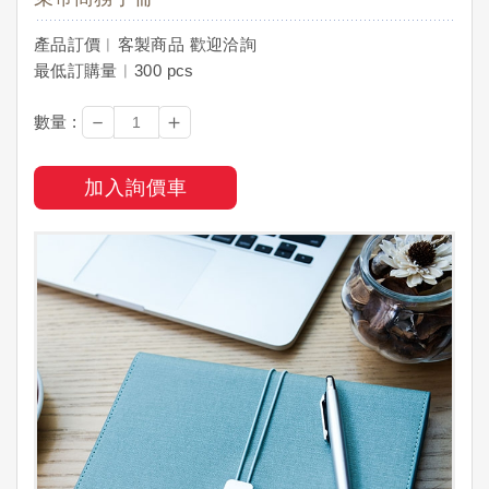
產品訂價︱客製商品 歡迎洽詢
最低訂購量︱300 pcs
－
＋
數量 :
加入詢價車