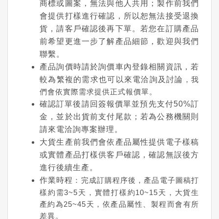
商標或圖案，無法與他人共用；製作前我們
會提供打樣進行確認，所以恕無法接受退換
貨，請客戶確認後再下單。若您在訂購產品
前希望更進一步了解產品細節，歡迎與我們
聯繫。
產品詢價時請於詢價車內登錄相關資訊，若
較為繁複的需求也可以來電洽詢及討論
，我
們會依實際需求提供正式報價單。
確認訂單後請回簽報價單並預先支付50%訂
金，並於出貨前支付尾款；若為公務機關則
請來電洽詢專案辦理。
大貨生產前我們會依產品屬性提供電子樣稿
或實體產品打樣供客戶確認，確認無誤後方
進行後續生產。
作業時程
：完成訂購程序後，產品電子圖稿打
樣約需3~5天，實體打樣約10~15天，大貨生
產約為25~45天，依產品屬性、製程而會有所
差異。