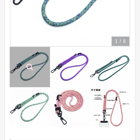
1
/
6