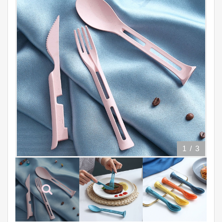
1
/
3