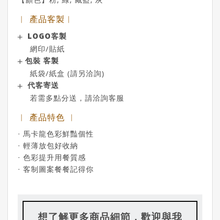
︱ 產品客製︱
LOGO客製
網印/貼紙
包裝 客製
紙袋/紙盒 (請另洽詢)
代客寄送
若需多點分送，請洽詢客服
︱ 產品特色 ︱
· 馬卡龍色彩鮮豔個性
· 輕薄放包好收納
· 色彩提升用餐質感
· 客制圖案餐餐記得你
想了解更多商品細節，歡迎與我