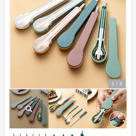
1
/
5