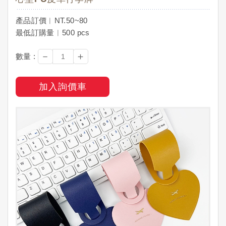
產品訂價︱NT.50~80
最低訂購量︱500 pcs
－
＋
數量 :
加入詢價車