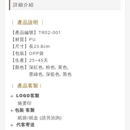
詳細介紹
︱ 產品說明 ︱
【產品編號】TR02-001
【材質】PU
【尺寸】長23.8cm
【包裝】OPP袋
【生產】25~45天
【顏色】深紅色, 粉色, 黃色,
墨綠色, 深藍色, 黑色
︱ 產品客製︱
LOGO客製
烙燙印
包裝 客製
紙袋/紙盒 (請另洽詢)
代客寄送