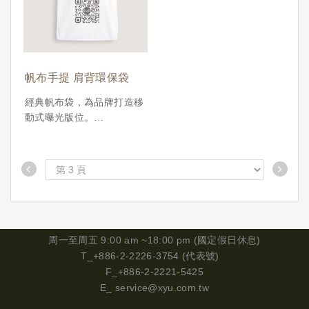
禮、永續提案中廣受好評的
禮、永續提案中廣受好評的
選擇。
選擇。
支援項目： 客製尺寸／內
支援項目： 客製尺寸／內
袋設計／多色帆布選擇／單
袋設計／多色帆布選擇／單
面或滿版印刷
面或滿版印刷
帆布手提 肩背環保袋
適用場景： 企業形象推
適用場景： 企業形象推
廣、市集品牌聯名、環保活
廣、市集品牌聯名、環保活
經典帆布袋，為品牌打造移
動、校園講座禮品
動、校園講座禮品
動式曝光版位。
結合設計與功能，助品牌創
結合設計與功能，助品牌創
XYU事物所提供的 手提帆
造高回憶點的視覺傳播產品
造高回憶點的視覺傳播
布袋，採用高磅數耐用帆
訂價︱歡迎洽詢
產品訂價︱歡迎洽詢
布，外型俐落、容量實用，
最低訂購量︱100 pcs
最低訂購量︱100 pcs
可作為購物袋、日常通勤袋
或品牌贈品提袋。支援 多
款尺寸、印刷技法與客製配
件，是市集活動、開幕贈
禮、永續提案中廣受好評的
周一
至周五 9:00 am ~18:00 pm (國定假日休息)
選擇。
T_+886-2-2226-3754 (代表號)
支援項目： 客製尺寸／內
F_+886-2-2221-5425
袋設計／多色帆布選擇／單
E_
service@xyu.com.tw
面或滿版印刷