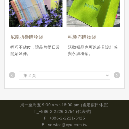
NT.140
動、門市贈品，或作為企業
動、門市贈品，或作為企業
最低訂購量︱500 pcs
永續倡議的實用物品。
永續倡議的實用物品。
提供企業、品牌客製化印刷
提供企業、品牌客製化印刷
與折疊設計選項，可快速少
與折疊設計選項，可快速少
量製作，是實用性與宣傳效
量製作，是實用性與宣傳效
果兼具的環保袋選擇。
果兼具的環保袋選擇。
尼龍折疊購物袋
毛氈布購物袋
支援項目： 袋型客製／
支援項目： 袋型客製／
LOGO印刷／收納摺疊設計
LOGO印刷／收納摺疊設計
輕巧不佔位，讓品牌從日常
活動禮品也可以兼具設計感
／釦子、鬆緊設計可選
／釦子、鬆緊設計可選
開始延伸。
與永續概念。
適用場景： 展會、品牌贈
適用場景： 展會、品牌贈
品、企業活動、永續推廣、
品、企業活動、永續推廣、
XYU事物所推出的 尼龍折
XYU事物所推出多款 毛氈
生活百貨銷售
生活百貨銷售
疊購物袋，選用高密度防潑
布購物袋，以厚實毛氈材質
特色亮點： 可重複使用／
特色亮點： 可重複使用／
水尼龍布料，質地輕盈耐
打造，不僅觸感溫潤、耐重
易清洗快乾／可摺收納／高
易清洗快乾／可摺收納／高
用，可承重且方便清潔。收
耐用，更能透過雷雕、網印
顯眼度印刷曝光
顯眼度印刷曝光
納後尺寸小巧，方便攜帶，
或燙金，呈現品牌識別的細
產品訂價︱NT.265
適合用於日常採買、展會活
緻質感。
最低訂購量︱300 pcs
產品訂價︱NT.135
動、門市贈品，或作為企業
經常應用於品牌活動、會員
周一
至周五 9:00 am ~18:00 pm (國定假日休息)
最低訂購量︱500 pcs
永續倡議的實用物品。
禮、展會贈品、校園設計競
T_+886-2-2226-3754 (代表號)
提供企業、品牌客製化印刷
賽等情境，是兼顧「實用
F_+886-2-2221-5425
與折疊設計選項，可快速少
度」與「記憶點」的絕佳宣
E_
service@xyu.com.tw