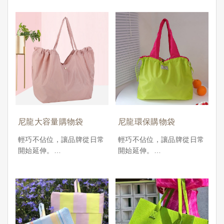
疊購物袋，選用高密度防潑
水尼龍布料，質地輕盈耐
用，可承重且方便清潔。收
納後尺寸小巧，方便攜帶，
適合用於日常採買、展會活
動、門市贈品，或作為企業
永續倡議的實用物品。
提供企業、品牌客製化印刷
與折疊設計選項，可快速少
量製作，是實用性與宣傳效
果兼具的環保袋選擇。
尼龍大容量購物袋
尼龍環保購物袋
支援項目： 袋型客製／
LOGO印刷／收納摺疊設計
輕巧不佔位，讓品牌從日常
輕巧不佔位，讓品牌從日常
／釦子、鬆緊設計可選
開始延伸。
開始延伸。
適用場景： 展會、品牌贈
XYU事物所推出的 尼龍折
XYU事物所推出的 尼龍折
品、企業活動、永續推廣、
疊購物袋，選用高密度防潑
疊購物袋，選用高密度防潑
生活百貨銷售
水尼龍布料，質地輕盈耐
水尼龍布料，質地輕盈耐
特色亮點： 可重複使用／
用，可承重且方便清潔。收
用，可承重且方便清潔。收
易清洗快乾／可摺收納／高
納後尺寸小巧，方便攜帶，
納後尺寸小巧，方便攜帶，
顯眼度印刷曝光產品訂價︱
適合用於日常採買、展會活
適合用於日常採買、展會活