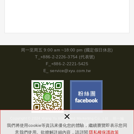
周一
至周五 9:00 am ~18:00 pm (國定假日休息)
T_+886-2-2226-3754 (代表號)
F_+886-2-2221-5425
E_
service@xyu.com.tw
×
Copyright © 2024 Xiang Yu Integrated Marketing Co., Ltd.．
統一編
號
29134302
網頁設計 : 多米諾
我們將使用cookie等資訊來優化您的體驗，繼續瀏覽即表示您同
意我們使用。欲瞭解詳細內容，請詳閱
隱私權保護政策