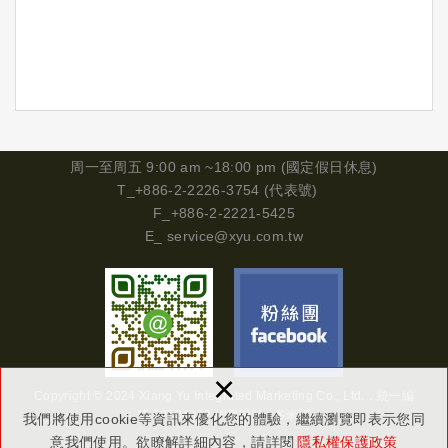
周一
至周五 9:00 am ~18:00 pm (國定假日休息)
T_+886-2-2226-3754 (代表號)
F_+886-2-2221-5425
E_
service@xyu.com.tw
×
Copyright © 2024 Xiang Yu Integrated Marketing Co., Ltd.．
統一編
號
29134302
網頁設計 : 多米諾
我們將使用cookie等資訊來優化您的體驗，繼續瀏覽即表示您同
意我們使用。欲瞭解詳細內容，請詳閱
隱私權保護政策