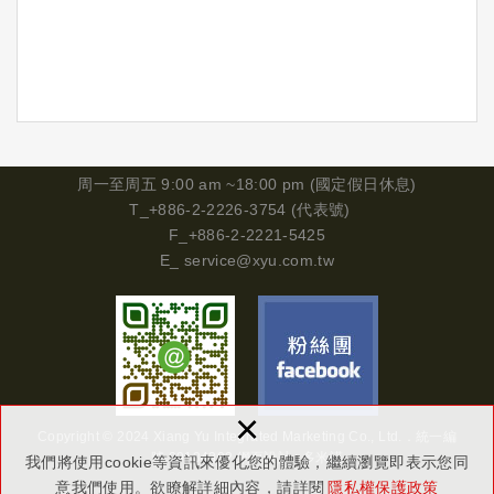
周一
至周五 9:00 am ~18:00 pm (國定假日休息)
T_+886-2-2226-3754 (代表號)
F_+886-2-2221-5425
E_
service@xyu.com.tw
×
Copyright © 2024 Xiang Yu Integrated Marketing Co., Ltd.．
統一編
號
29134302
網頁設計 : 多米諾
我們將使用cookie等資訊來優化您的體驗，繼續瀏覽即表示您同
意我們使用。欲瞭解詳細內容，請詳閱
隱私權保護政策