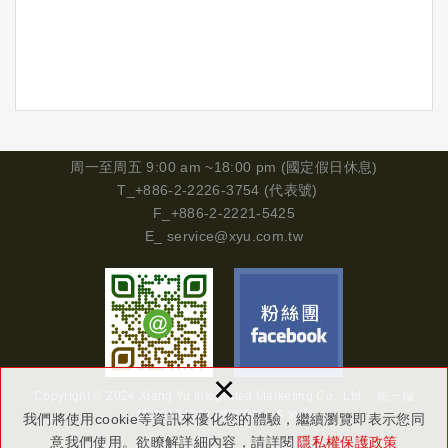
周一
至周五 9:00 am ~18:00 pm (國定假日休息)
T_+886-2-2226-3754 (代表號)
F_+886-2-2221-5425
E_
service@xyu.com.tw
×
Copyright © 2024 Xiang Yu Integrated Marketing Co., Ltd.．
統一編
號
29134302
網頁設計 : 多米諾
我們將使用cookie等資訊來優化您的體驗，繼續瀏覽即表示您同
意我們使用。欲瞭解詳細內容，請詳閱
隱私權保護政策