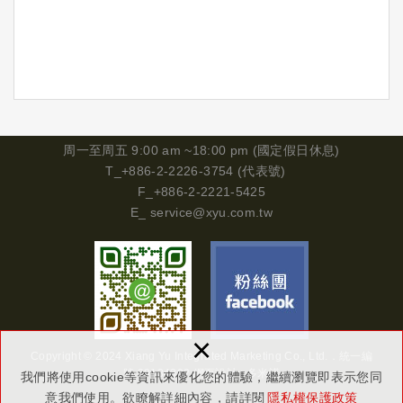
周一
至周五 9:00 am ~18:00 pm (國定假日休息)
T_+886-2-2226-3754 (代表號)
F_+886-2-2221-5425
E_
service@xyu.com.tw
×
Copyright © 2024 Xiang Yu Integrated Marketing Co., Ltd.．
統一編
號
29134302
網頁設計 : 多米諾
我們將使用cookie等資訊來優化您的體驗，繼續瀏覽即表示您同
意我們使用。欲瞭解詳細內容，請詳閱
隱私權保護政策