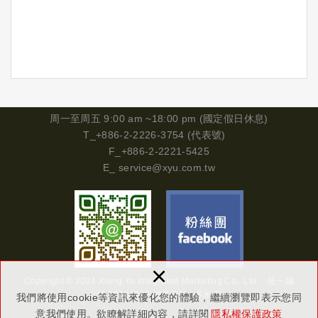
周一
至周五 9:00 am ~18:00 pm (國定假日休息)
T_+886-2-2226-3754 (代表號)
F_+886-2-2221-5425
E_
service@xyu.com.tw
×
Copyright © 2024 Xiang Yu Integrated Marketing Co., Ltd.．
統一編
號
29134302
網頁設計 : 多米諾
我們將使用cookie等資訊來優化您的體驗，繼續瀏覽即表示您同
意我們使用。欲瞭解詳細內容，請詳閱
隱私權保護政策