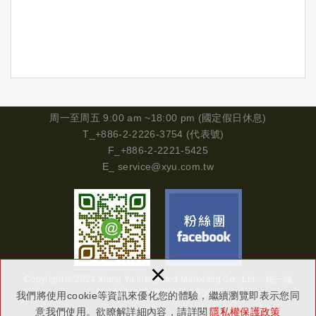
周一
至周五 9:00 am ~18:00 pm (國定假日休息)
T_+886-2-2226-3754 (代表號)
F_+886-2-2221-5425
E_
service@xyu.com.tw
×
Copyright © 2024 Xiang Yu Integrated Marketing Co., Ltd.．
統一編
號
29134302
網頁設計 : 多米諾
我們將使用cookie等資訊來優化您的體驗，繼續瀏覽即表示您同
意我們使用。欲瞭解詳細內容，請詳閱
隱私權保護政策