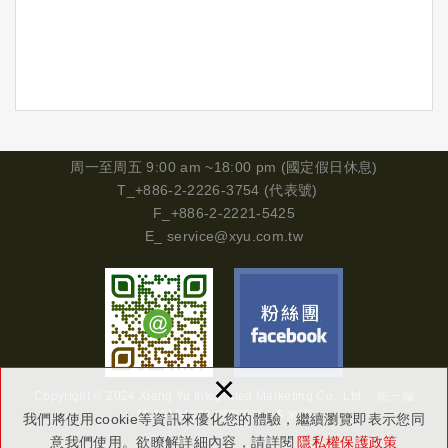
周一
至周五 9:00 am ~18:00 pm (國定假日休息)
T_+886-2-2226-3754 (代表號)
F_+886-2-2221-5425
E_
service@xyu.com.tw
×
Copyright © 2024 Xiang Yu Integrated Marketing Co., Ltd.．
統一編
號
29134302
網頁設計 : 多米諾
我們將使用cookie等資訊來優化您的體驗，繼續瀏覽即表示您同
意我們使用。欲瞭解詳細內容，請詳閱
隱私權保護政策